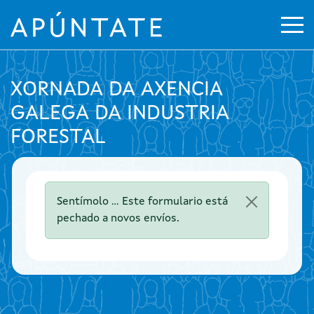
Ir o contido principal
Abr
XORNADA DA AXENCIA
GALEGA DA INDUSTRIA
FORESTAL
Mensaxe de estado
Sentímolo ... Este formulario está
pechado a novos envíos.