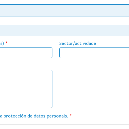
s)
Sector/actividade
 a
protección de datos personais
.