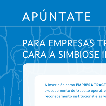
Ir o contido principal
PARA EMPRESAS 
CARA A SIMBIOSE 
A inscrición como
EMPRESA TRAC
procedemento de traballo operativ
recoñecemento institucional e as v