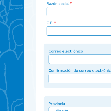
Razón social
C.P.
Correo electrónico
Correo electrónico
Confirmación do correo electróni
Provincia / Concello
Provincia