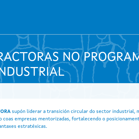
TRACTORAS NO PROGRA
INDUSTRIAL
TORA
supón liderar a transición circular do sector industrial,
o coas empresas mentorizadas, fortalecendo o posicionament
antaxes estratéxicas.