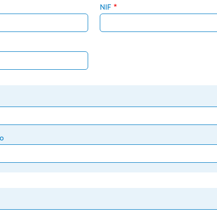
NIF
co