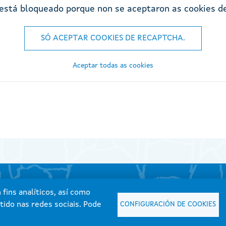
 está bloqueado porque non se aceptaron as cookies 
SÓ ACEPTAR COOKIES DE RECAPTCHA.
Aceptar todas as cookies
fins analíticos, así como
tido nas redes sociais. Pode
CONFIGURACIÓN DE COOKIES
Xunta de Galicia. Información mantida e publicada na internet pola Xunta de Galicia
Atención á cidadanía
Accesibilidade
Aviso Legal
Mapa do portal